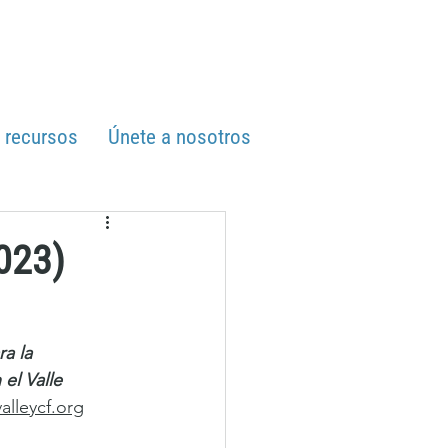
y recursos
Únete a nosotros
023)
a la 
el Valle 
valleycf.org