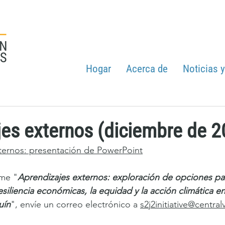
Hogar
Acerca de
Noticias 
es externos (diciembre de 2
ternos: presentación de PowerPoint
rme "
Aprendizajes externos: exploración de opciones par
esiliencia económicas, la equidad y la acción climática en 
uín
", envíe un correo electrónico a 
s2j2initiative@central